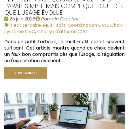
PARAÎT SIMPLE MAIS COMPLIQUE TOUT DÈS
QUE L'USAGE ÉVOLUE
Date
Publié
25 juin 2026
Romain Faucher
:
Tags
par
Petit tertiaire
,
Multi-split
,
Coordination CVC
,
Choix
:
système CVC
,
Chargé d'affaires CVC
Dans un petit tertiaire, le multi-split paraît souvent
suffisant. Cet article montre quand ce choix devient
un faux bon compromis dès que l'usage, la régulation
ou l'exploitation évoluent.
LIRE LA SUITE