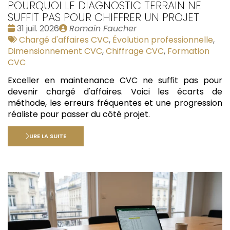
POURQUOI LE DIAGNOSTIC TERRAIN NE
SUFFIT PAS POUR CHIFFRER UN PROJET
Date
Publié
31 juil. 2026
Romain Faucher
:
Tags
par
Chargé d'affaires CVC
,
Évolution professionnelle
,
:
Dimensionnement CVC
,
Chiffrage CVC
,
Formation
CVC
Exceller en maintenance CVC ne suffit pas pour
devenir chargé d'affaires. Voici les écarts de
méthode, les erreurs fréquentes et une progression
réaliste pour passer du côté projet.
LIRE LA SUITE