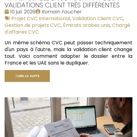
VALIDATIONS CLIENT TRÈS DIFFÉRENTES
Date
Publié
10 juil. 2026
Romain Faucher
:
Tags
par
Projet CVC International
,
Validation Client CVC
,
:
Gestion de projets CVC
,
Émirats arabes unis
,
Chargé
d'affaires CVC
Un même schéma CVC peut passer techniquement
d'un pays à l'autre, mais la validation client change
tout. Voici comment adapter le dossier entre la
France et les UAE sans le dupliquer.
LIRE LA SUITE