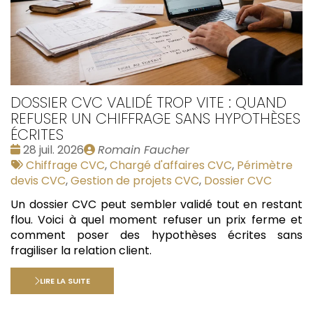
DOSSIER CVC VALIDÉ TROP VITE : QUAND
REFUSER UN CHIFFRAGE SANS HYPOTHÈSES
ÉCRITES
Date
Publié
28 juil. 2026
Romain Faucher
:
Tags
par
Chiffrage CVC
,
Chargé d'affaires CVC
,
Périmètre
:
devis CVC
,
Gestion de projets CVC
,
Dossier CVC
Un dossier CVC peut sembler validé tout en restant
flou. Voici à quel moment refuser un prix ferme et
comment poser des hypothèses écrites sans
fragiliser la relation client.
LIRE LA SUITE