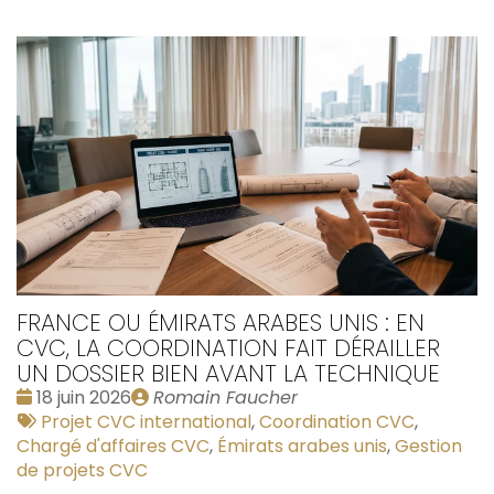
FRANCE OU ÉMIRATS ARABES UNIS : EN
CVC, LA COORDINATION FAIT DÉRAILLER
UN DOSSIER BIEN AVANT LA TECHNIQUE
Date
Publié
18 juin 2026
Romain Faucher
:
Tags
par
Projet CVC international
,
Coordination CVC
,
:
Chargé d'affaires CVC
,
Émirats arabes unis
,
Gestion
de projets CVC