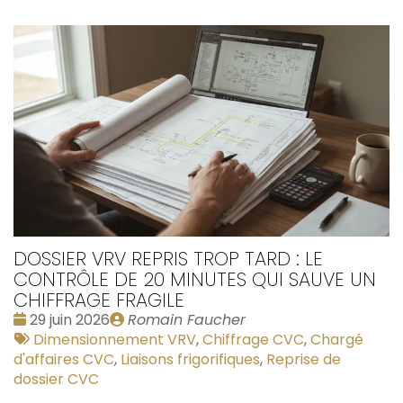
DOSSIER VRV REPRIS TROP TARD : LE
CONTRÔLE DE 20 MINUTES QUI SAUVE UN
CHIFFRAGE FRAGILE
Date
Publié
29 juin 2026
Romain Faucher
:
Tags
par
Dimensionnement VRV
,
Chiffrage CVC
,
Chargé
:
d'affaires CVC
,
Liaisons frigorifiques
,
Reprise de
dossier CVC