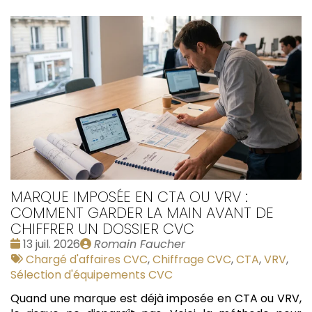
MARQUE IMPOSÉE EN CTA OU VRV :
COMMENT GARDER LA MAIN AVANT DE
CHIFFRER UN DOSSIER CVC
Date
Publié
13 juil. 2026
Romain Faucher
:
Tags
par
Chargé d'affaires CVC
,
Chiffrage CVC
,
CTA
,
VRV
,
:
Sélection d'équipements CVC
Quand une marque est déjà imposée en CTA ou VRV,