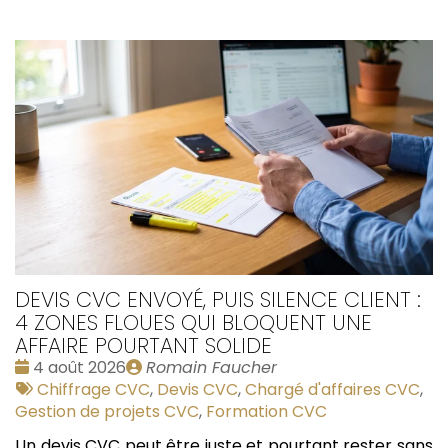
DEVIS CVC ENVOYÉ, PUIS SILENCE CLIENT :
4 ZONES FLOUES QUI BLOQUENT UNE
AFFAIRE POURTANT SOLIDE
Date
Publié
4 août 2026
Romain Faucher
:
Tags
par
Chiffrage CVC
,
Devis CVC
,
Chargé d'affaires CVC
,
:
Gestion de projets CVC
,
Formation CVC
Un devis CVC peut être juste et pourtant rester sans