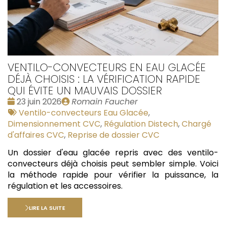
VENTILO-CONVECTEURS EN EAU GLACÉE
DÉJÀ CHOISIS : LA VÉRIFICATION RAPIDE
QUI ÉVITE UN MAUVAIS DOSSIER
Date
Publié
23 juin 2026
Romain Faucher
:
Tags
par
Ventilo-convecteurs Eau Glacée
,
:
Dimensionnement CVC
,
Régulation Distech
,
Chargé
d'affaires CVC
,
Reprise de dossier CVC
Un dossier d'eau glacée repris avec des ventilo-
convecteurs déjà choisis peut sembler simple. Voici
la méthode rapide pour vérifier la puissance, la
régulation et les accessoires.
LIRE LA SUITE