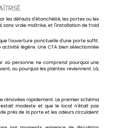
ÎTRISÉ
ar les défauts d'étanchéité, les portes ou les
 sans vraie maîtrise, et l'installation de froid
 que l'ouverture ponctuelle d'une porte suffit.
e activité légère. Une CTA bien sélectionnée
 jour où personne ne comprend pourquoi une
ent, ou pourquoi les plaintes reviennent. Là,
 être rénovées rapidement. Le premier schéma
estait modeste et que le local n'était pas
roide près de la porte et les odeurs circulaient
ense par moments, exigence de discrétion