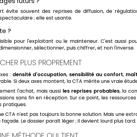
lages futurs ?
vite souvent des reprises de diffusion, de régulation
 spectaculaire ; elle est usante.
te ?
lisible pour l'exploitant ou le mainteneur. C'est aussi 
dimensionner, sélectionner, puis chiffrer, et non l'inverse.
NCHER PLUS PROPREMENT
axes :
densité d'occupation
,
sensibilité au confort
,
maît
evable. Si deux axes montent, la CTA mérite une vraie étude
lement l'achat, mais aussi
les reprises probables
, la co
ssions sans fin en réception. Sur ce point, les ressource
s pratiques.
e CTA n'est pas toujours la bonne solution. Mais une extra
açade. Le dossier paraît léger ; il devient lourd plus tard.
 UNE MÉTHODE QUI TIENT