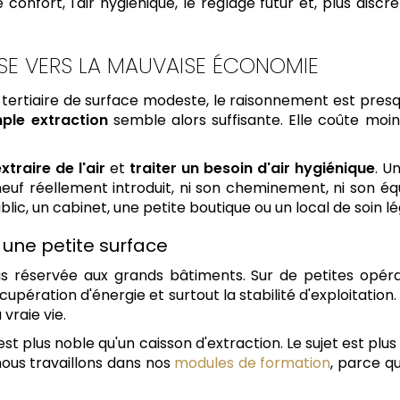
 confort, l'air hygiénique, le réglage futur et, plus discr
SSE VERS LA MAUVAISE ÉCONOMIE
tertiaire de surface modeste, le raisonnement est pres
mple extraction
semble alors suffisante. Elle coûte moi
xtraire de l'air
et
traiter un besoin d'air hygiénique
. U
r neuf réellement introduit, ni son cheminement, ni son équ
ic, un cabinet, une petite boutique ou un local de soin lége
une petite surface
s réservée aux grands bâtiments. Sur de petites opérati
a récupération d'énergie et surtout la stabilité d'exploitatio
vraie vie.
st plus noble qu'un caisson d'extraction. Le sujet est plus
nous travaillons dans nos
modules de formation
, parce qu