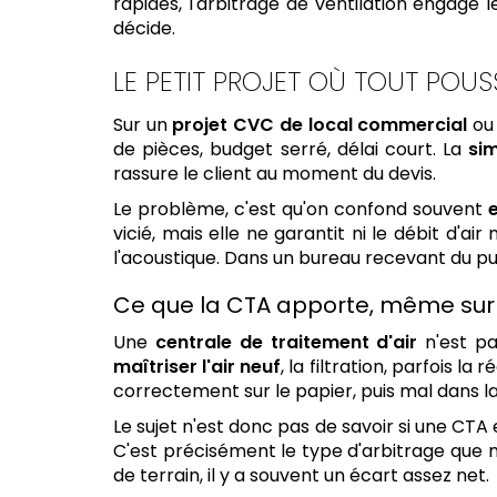
rapides, l'arbitrage de ventilation engage le
décide.
LE PETIT PROJET OÙ TOUT POU
Sur un
projet CVC de local commercial
ou 
de pièces, budget serré, délai court. La
si
rassure le client au moment du devis.
Le problème, c'est qu'on confond souvent
e
vicié, mais elle ne garantit ni le débit d'ai
l'acoustique. Dans un bureau recevant du publ
Ce que la CTA apporte, même sur 
Une
centrale de traitement d'air
n'est pa
maîtriser l'air neuf
, la filtration, parfois l
correctement sur le papier, puis mal dans la 
Le sujet n'est donc pas de savoir si une CTA e
C'est précisément le type d'arbitrage que 
de terrain, il y a souvent un écart assez net.