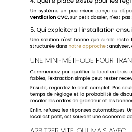
4. Quelle place existe pour les rég
Un système un peu mieux conçu au départ é
ventilation CVC
, sur petit dossier, n'est pas
5. Qui exploitera l'installation ensui
Une solution n'est bonne que si elle reste 
structurée dans
notre approche
: analyser, 
UNE MINI-MÉTHODE POUR TRA
Commencez par qualifier le local en trois 
faibles, l'extraction simple peut rester rec
Ensuite, regardez le coût complet. Pas seu
temps de réglage et la probabilité de discu
recaler les ordres de grandeur et les bonne
Enfin, refusez les réponses automatiques. Un
local est petit, est souvent une économie de f
ARBITRER VITE, OUI, MAIS AVEC