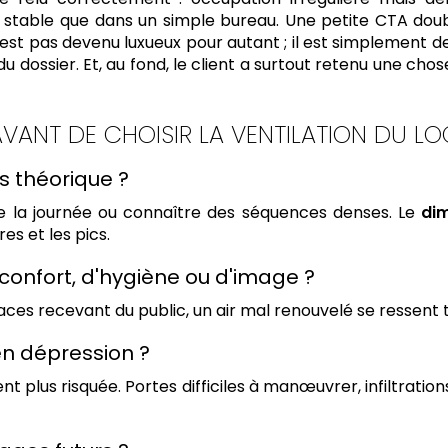
 stable que dans un simple bureau. Une petite CTA doubl
r n'est pas devenu luxueux pour autant ; il est simplement
u dossier. Et, au fond, le client a surtout retenu une chose
AVANT DE CHOISIR LA VENTILATION DU LO
as théorique ?
e la journée ou connaître des séquences denses. Le
dim
es et les pics.
e confort, d'hygiène ou d'image ?
recevant du public, un air mal renouvelé se ressent très v
 en dépression ?
ent plus risquée. Portes difficiles à manœuvrer, infiltration