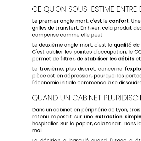
CE QU'ON SOUS-ESTIME ENTRE E
Le premier angle mort, c'est le
confort
. Une
grilles de transfert. En hiver, cela produit de
compense comme elle peut.
Le deuxième angle mort, c'est la
qualité de 
C'est oublier les pointes d'occupation, le 
permet de
filtrer
, de
stabiliser les débits
et
Le troisième, plus discret, concerne l'
explo
pièce est en dépression, pourquoi les portes
l'économie initiale commence à se dissoudre
QUAND UN CABINET PLURIDISCI
Dans un cabinet en périphérie de Lyon, troi
retenu reposait sur une
extraction simpl
hospitalier. Sur le papier, cela tenait. Dans l
mal.
La décision a basculé quand l'usage a é