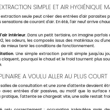
XTRACTION SIMPLE ET AIR HYGIÉNIQUE MA
 extraction seule peut créer des entrées d'air parasites p
s sensations de courant d'air. En été, l'air neuf arrive chaud,
l'air intérieur
. Dans un petit tertiaire, on imagine parfois
CO2, les odeurs, les composés issus des matériaux ou d'un
 de mieux tenir les conditions de fonctionnement.
itation
. Une simple extraction paraît simple jusqu'au
 claquent, pourquoi le chaud et le froid tournent plus souv
.
PLINAIRE A VOULU ALLER AU PLUS COURT
s salles de consultation et une zone d'attente devaient
e
avec entrées d'air passives, au motif que la surface r
a pratique, l'attente se chargeait vite, une salle restait f
té relu correctement : occupation irrégulière mais d