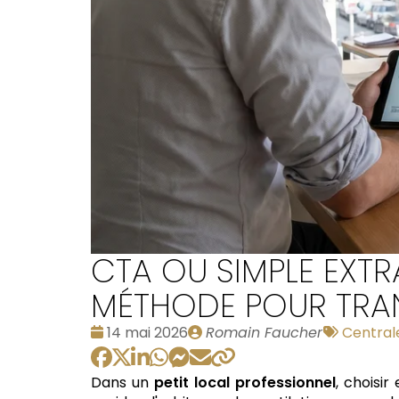
CTA OU SIMPLE EXTR
MÉTHODE POUR TRA
Date
Publié
Tags
14 mai 2026
Romain Faucher
Centrale
:
par
:
Dans un
petit local professionnel
, choisir