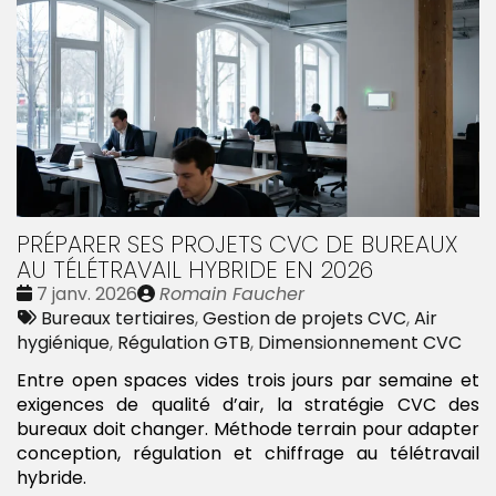
PRÉPARER SES PROJETS CVC DE BUREAUX
AU TÉLÉTRAVAIL HYBRIDE EN 2026
Date
Publié
7 janv. 2026
Romain Faucher
:
Tags
par
Bureaux tertiaires
,
Gestion de projets CVC
,
Air
:
hygiénique
,
Régulation GTB
,
Dimensionnement CVC
Entre open spaces vides trois jours par semaine et
exigences de qualité d’air, la stratégie CVC des
bureaux doit changer. Méthode terrain pour adapter
conception, régulation et chiffrage au télétravail
hybride.