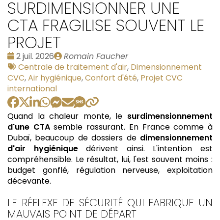
SURDIMENSIONNER UNE
CTA FRAGILISE SOUVENT LE
PROJET
Date
Publié
2 juil. 2026
Romain Faucher
:
Tags
par
Centrale de traitement d'air
,
Dimensionnement
:
CVC
,
Air hygiénique
,
Confort d'été
,
Projet CVC
international
Quand la chaleur monte, le
surdimensionnement
d'une CTA
semble rassurant. En France comme à
Dubaï, beaucoup de dossiers de
dimensionnement
d'air hygiénique
dérivent ainsi. L'intention est
compréhensible. Le résultat, lui, l'est souvent moins :
budget gonflé, régulation nerveuse, exploitation
décevante.
LE RÉFLEXE DE SÉCURITÉ QUI FABRIQUE UN
MAUVAIS POINT DE DÉPART