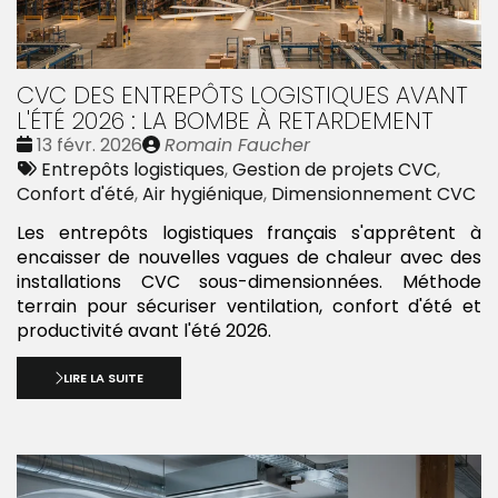
CVC DES ENTREPÔTS LOGISTIQUES AVANT
L'ÉTÉ 2026 : LA BOMBE À RETARDEMENT
Date
Publié
13 févr. 2026
Romain Faucher
:
Tags
par
Entrepôts logistiques
,
Gestion de projets CVC
,
:
Confort d'été
,
Air hygiénique
,
Dimensionnement CVC
Les entrepôts logistiques français s'apprêtent à
encaisser de nouvelles vagues de chaleur avec des
installations CVC sous-dimensionnées. Méthode
terrain pour sécuriser ventilation, confort d'été et
productivité avant l'été 2026.
LIRE LA SUITE