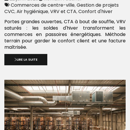
:
Tags
par
Commerces de centre-ville
,
Gestion de projets
:
CVC
,
Air hygiénique
,
VRV et CTA
,
Confort d'hiver
Portes grandes ouvertes, CTA à bout de souffle, VRV
saturés : les soldes d'hiver transforment les
commerces en passoires énergétiques. Méthode
terrain pour garder le confort client et une facture
maîtrisée.
LIRE LA SUITE