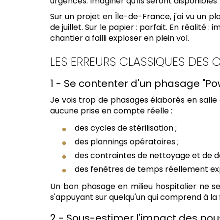
urgences. Imaginer qu'ils seront disponibles 
Sur un projet en Île-de-France, j'ai vu un pl
de juillet. Sur le papier : parfait. En réali
chantier a failli exploser en plein vol.
LES ERREURS CLASSIQUES DES C
1 - Se contenter d'un phasage "Po
Je vois trop de phasages élaborés en salle d
aucune prise en compte réelle :
des cycles de stérilisation ;
des plannings opératoires ;
des contraintes de nettoyage et de dé
des fenêtres de temps réellement ex
Un bon phasage en milieu hospitalier ne se 
s'appuyant sur quelqu'un qui comprend à la f
2 - Sous-estimer l'impact des pou