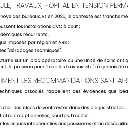
ULE, TRAVAUX, HÔPITAL EN TENSION PER
ove des bureaux. Et en 2026, le contexte est franchemen
ussent les installations CVC à bout ;
idémiques récurrents ;
e imposés par région et ARS ;
les "dérapages techniques".
rne sur un bloc opératoire ou une unité de soins critiq
t, la pression pour "faire les travaux vite" n'a jamais été 
RAIMENT LES RECOMMANDATIONS SANITAIR
echniques associés rappellent des évidences que bea
d'air des blocs doivent rester dans des plages strictes ;
t être exceptionnelles, courtes, tracées ;
les risques infectieux liés aux poussières et au déséquilibr