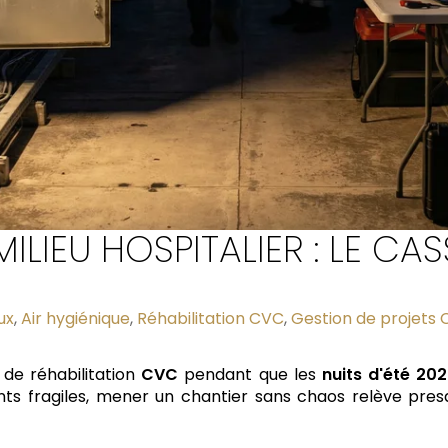
LIEU HOSPITALIER : LE CAS
ux
,
Air hygiénique
,
Réhabilitation CVC
,
Gestion de projets
 de réhabilitation
CVC
pendant que les
nuits d'été 20
nts fragiles, mener un chantier sans chaos relève pre