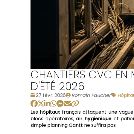
CHANTIERS CVC EN MI
D'ÉTÉ 2026
Date
Publié
Tags
27 févr. 2026
Romain Faucher
Hôpita
:
par
:
Les hôpitaux français attaquent une vague
blocs opératoires,
air hygiénique
et patie
simple planning Gantt ne suffira pas.