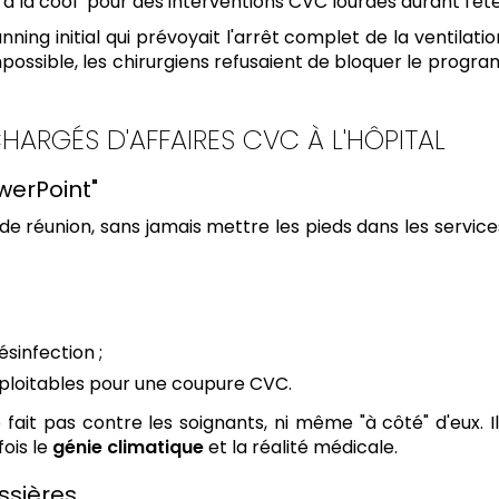
"à la cool" pour des interventions CVC lourdes durant l'été
anning initial qui prévoyait l'arrêt complet de la ventilat
té : impossible, les chirurgiens refusaient de bloquer le pr
HARGÉS D'AFFAIRES CVC À L'HÔPITAL
werPoint"
e réunion, sans jamais mettre les pieds dans les services
sinfection ;
ploitables pour une coupure CVC.
fait pas contre les soignants, ni même "à côté" d'eux. Il
ois le
génie climatique
et la réalité médicale.
ssières