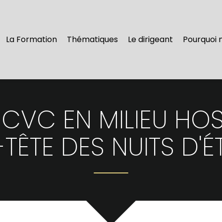
La Formation
Thématiques
Le dirigeant
Pourquoi 
CVC EN MILIEU HOSPI
TÊTE DES NUITS D'É