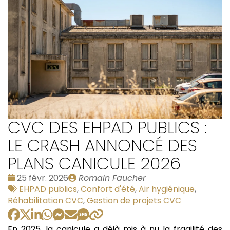
CVC DES EHPAD PUBLICS :
LE CRASH ANNONCÉ DES
PLANS CANICULE 2026
Date
Publié
25 févr. 2026
Romain Faucher
:
Tags
par
EHPAD publics
,
Confort d'été
,
Air hygiénique
,
:
Réhabilitation CVC
,
Gestion de projets CVC
En 2025, la canicule a déjà mis à nu la fragilité des