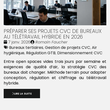
PRÉPARER SES PROJETS CVC DE BUREAUX
AU TÉLÉTRAVAIL HYBRIDE EN 2026
Date
Publié
7 janv. 2026
Romain Faucher
:
Tags
par
Bureaux tertiaires
,
Gestion de projets CVC
,
Air
:
hygiénique
,
Régulation GTB
,
Dimensionnement CVC
Entre open spaces vides trois jours par semaine et
exigences de qualité d’air, la stratégie CVC des
bureaux doit changer. Méthode terrain pour adapter
conception, régulation et chiffrage au télétravail
hybride.
LIRE LA SUITE