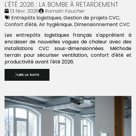
L'ÉTÉ 2026 : LA BOMBE À RETARDEMENT
Date
Publié
13 févr. 2026
Romain Faucher
:
Tags
par
Entrepôts logistiques
,
Gestion de projets CVC
,
:
Confort d'été
,
Air hygiénique
,
Dimensionnement CVC
Les entrepôts logistiques français s'apprêtent à
encaisser de nouvelles vagues de chaleur avec des
installations CVC sous-dimensionnées. Méthode
terrain pour sécuriser ventilation, confort d'été et
productivité avant l'été 2026.
LIRE LA SUITE