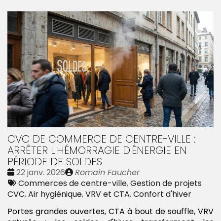
CVC DE COMMERCE DE CENTRE-VILLE :
ARRÊTER L'HÉMORRAGIE D'ÉNERGIE EN
PÉRIODE DE SOLDES
Date
Publié
22 janv. 2026
Romain Faucher
:
Tags
par
Commerces de centre-ville
,
Gestion de projets
:
CVC
,
Air hygiénique
,
VRV et CTA
,
Confort d'hiver
Portes grandes ouvertes, CTA à bout de souffle, VRV