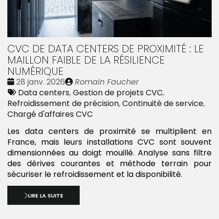
CVC DE DATA CENTERS DE PROXIMITÉ : LE
MAILLON FAIBLE DE LA RÉSILIENCE
NUMÉRIQUE
Date
Publié
28 janv. 2026
Romain Faucher
:
Tags
par
Data centers
,
Gestion de projets CVC
,
:
Refroidissement de précision
,
Continuité de service
,
Chargé d'affaires CVC
Les data centers de proximité se multiplient en
France, mais leurs installations CVC sont souvent
dimensionnées au doigt mouillé. Analyse sans filtre
des dérives courantes et méthode terrain pour
sécuriser le refroidissement et la disponibilité.
LIRE LA SUITE