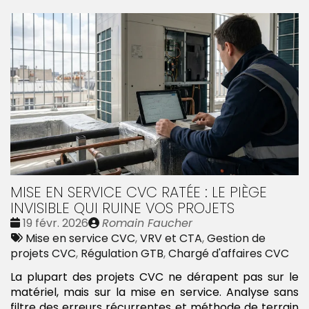
MISE EN SERVICE CVC RATÉE : LE PIÈGE
INVISIBLE QUI RUINE VOS PROJETS
Date
Publié
19 févr. 2026
Romain Faucher
:
Tags
par
Mise en service CVC
,
VRV et CTA
,
Gestion de
:
projets CVC
,
Régulation GTB
,
Chargé d'affaires CVC
La plupart des projets CVC ne dérapent pas sur le
matériel, mais sur la mise en service. Analyse sans
filtre des erreurs récurrentes et méthode de terrain