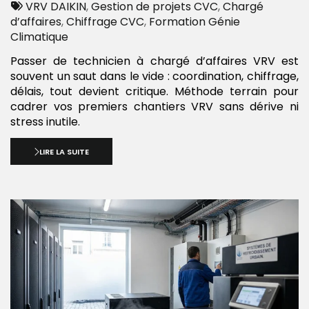
:
Tags
par
VRV DAIKIN
,
Gestion de projets CVC
,
Chargé
:
d’affaires
,
Chiffrage CVC
,
Formation Génie
Climatique
Passer de technicien à chargé d’affaires VRV est
souvent un saut dans le vide : coordination, chiffrage,
délais, tout devient critique. Méthode terrain pour
cadrer vos premiers chantiers VRV sans dérive ni
stress inutile.
LIRE LA SUITE