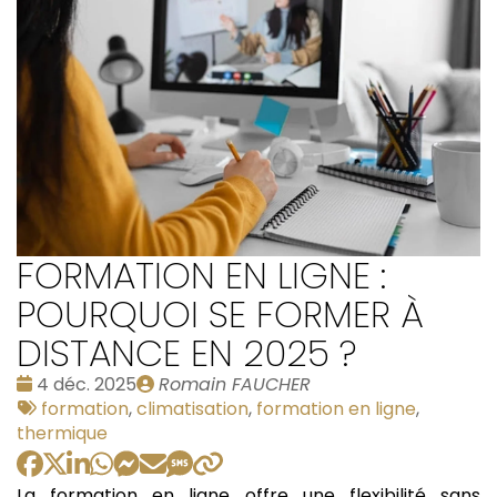
FORMATION EN LIGNE :
POURQUOI SE FORMER À
DISTANCE EN 2025 ?
Date
Publié
4 déc. 2025
Romain FAUCHER
:
Tags
par
formation
,
climatisation
,
formation en ligne
,
:
thermique
La formation en ligne offre une flexibilité sans