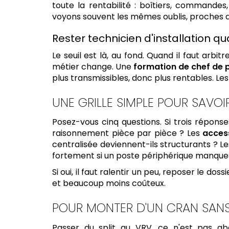
toute la rentabilité : boîtiers, commandes
voyons souvent les mêmes oublis, proches 
Rester technicien d'installation 
Le seuil est là, au fond. Quand il faut arbi
métier change. Une
formation de chef de 
plus transmissibles, donc plus rentables. Les
UNE GRILLE SIMPLE POUR SAV
Posez-vous cinq questions. Si trois réponses 
raisonnement pièce par pièce ? Les
acces
centralisée deviennent-ils structurants ? 
fortement si un poste périphérique manque
Si oui, il faut ralentir un peu, reposer le d
et beaucoup moins coûteux.
POUR MONTER D'UN CRAN SANS
Passer du split au VRV, ce n'est pas aba