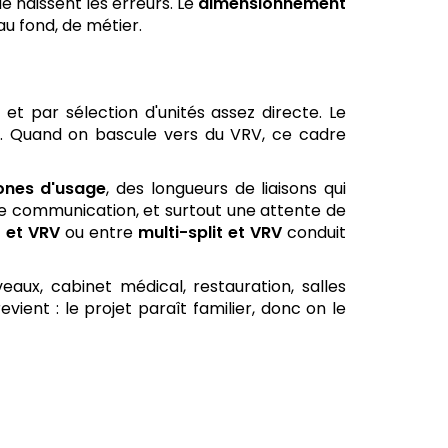
ue naissent les erreurs. Le
dimensionnement
au fond, de métier.
s
et par sélection d'unités assez directe. Le
it. Quand on bascule vers du VRV, ce cadre
zones d'usage
, des longueurs de liaisons qui
de communication, et surtout une attente de
 et VRV
ou entre
multi-split et VRV
conduit
aux, cabinet médical, restauration, salles
ient : le projet paraît familier, donc on le