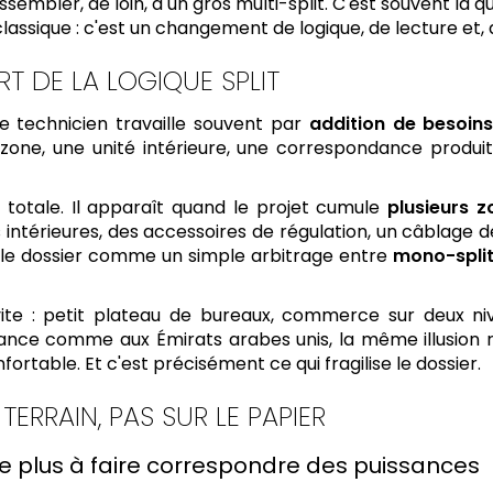
sembler, de loin, à un gros multi-split. C'est souvent là q
classique : c'est un changement de logique, de lecture et, 
T DE LA LOGIQUE SPLIT
 le technicien travaille souvent par
addition de besoin
 zone, une unité intérieure, une correspondance produ
 totale. Il apparaît quand le projet cumule
plusieurs 
 intérieures, des accessoires de régulation, un câblage 
er le dossier comme un simple arbitrage entre
mono-split
vite : petit plateau de bureaux, commerce sur deux nive
nce comme aux Émirats arabes unis, la même illusion rev
ortable. Et c'est précisément ce qui fragilise le dossier.
ERRAIN, PAS SUR LE PAPIER
 plus à faire correspondre des puissances