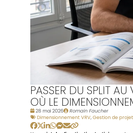
PASSER DU SPLIT AU 
OÙ LE DIMENSIONN
Date
Publié
28 mai 2026
Romain Faucher
:
Tags
par
Dimensionnement VRV
,
Gestion de proje
: