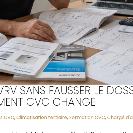
VRV SANS FAUSSER LE DOSSIE
EMENT CVC CHANGE
ts CVC
,
Climatisation tertiaire
,
Formation CVC
,
Chargé d'a