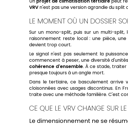
Un
projet de climatisation tertiaire
peut res
VRV
n'est pas une version agrandie du split 
LE MOMENT OÙ UN DOSSIER SOR
Sur un mono-split, puis sur un multi-split,
raisonnement reste local : une pièce, une
devient trop court.
Le signal n'est pas seulement la puissance
commencent à peser, une diversité d'unités
cohérence d'ensemble
. À ce stade, trait
presque toujours à un angle mort.
Dans le tertiaire, ce basculement arrive 
cloisonnées avec usages discontinus. En Fra
traite avec une méthode familière. C'est conf
CE QUE LE VRV CHANGE SUR LE T
Le dimensionnement ne se résume