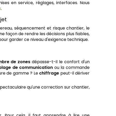
ises en service, réglages, interfaces. Nous
s
.
jet
ordereau, séquencement et risque chantier, le
 façon de rendre les décisions plus fiables,
s pour garder ce niveau d'exigence technique.
mbre de zones
dépasse-t-il le confort d'un
blage de communication
ou la commande
cture de gamme ? Le
chiffrage
peut-il dériver
 spectaculaire qu'une correction sur chantier,
. Pour cela, il faut apprendre à lire une