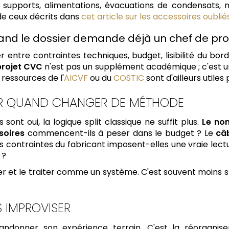
, supports, alimentations, évacuations de condensats, m
de ceux décrits dans
cet article sur les accessoires oublié
quand le dossier demande déjà un chef de pro
trer entre contraintes techniques, budget, lisibilité du b
projet CVC
n'est pas un supplément académique ; c'est une
 ressources de l'
AICVF
ou du
COSTIC
sont d'ailleurs utile
OIR QUAND CHANGER DE MÉTHODE
sont oui, la logique split classique ne suffit plus.
Le no
soires
commencent-ils à peser dans le budget ? Le
câ
Les contraintes du fabricant imposent-elles une vraie le
 ?
ossier et le traiter comme un système. C'est souvent moins
 IMPROVISER
ndonner son expérience terrain. C'est la réorganiser