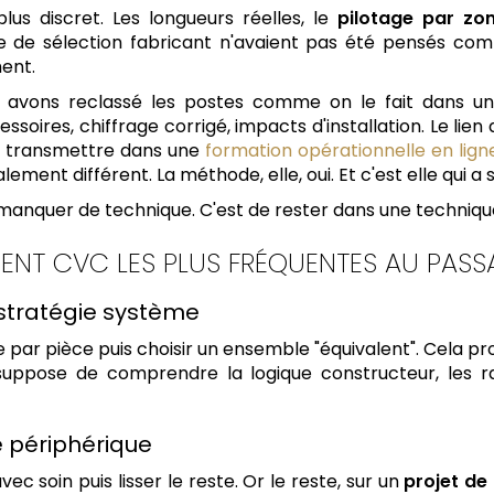
plus discret. Les longueurs réelles, le
pilotage par zo
e de sélection fabricant n'avaient pas été pensés com
ment.
s avons reclassé les postes comme on le fait dans un
soires, chiffrage corrigé, impacts d'installation. Le lien 
à transmettre dans une
formation opérationnelle en lign
icalement différent. La méthode, elle, oui. Et c'est elle qui 
e manquer de technique. C'est de rester dans une technique
ENT CVC LES PLUS FRÉQUENTES AU PASS
 stratégie système
e par pièce puis choisir un ensemble "équivalent". Cela p
suppose de comprendre la logique constructeur, les rati
e périphérique
vec soin puis lisser le reste. Or le reste, sur un
projet de 