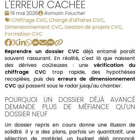
L'ERREUR CACHÉE
Date
Publié
19 mai 2026
Romain Faucher
:
Tags
par
Chiffrage CVC
,
Chargé d'affaires CVC
,
:
Dimensionnement CVC
,
Gestion de projets CVC
,
Formation CVC
Reprendre un dossier CVC
déjà entamé paraît
souvent rassurant. En réalité, c'est là que naissent
des dérives coûteuses : une
vérification du
chiffrage CVC
trop rapide, des hypothèses
recopiées, puis des
erreurs de dimensionnement
CVC
qui passent sous le radar jusqu'au chantier.
POURQUOI UN DOSSIER DÉJÀ AVANCÉ
DEMANDE PLUS DE MÉFIANCE QU'UN
DOSSIER NEUF
Un dossier repris en cours donne une illusion de
solidité. Il y a des plans, parfois un quantitatif, une
sélection de matériel, un budget déjà annoncé.