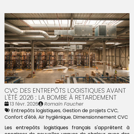
CVC DES ENTREPÔTS LOGISTIQUES AVANT
L'ÉTÉ 2026 : LA BOMBE À RETARDEMENT
Date
Publié
13 févr. 2026
Romain Faucher
:
Tags
par
Entrepôts logistiques
,
Gestion de projets CVC
,
:
Confort d'été
,
Air hygiénique
,
Dimensionnement CVC
Les entrepôts logistiques français s'apprêtent à