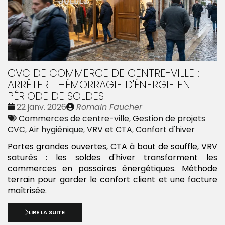
CVC DE COMMERCE DE CENTRE-VILLE :
ARRÊTER L'HÉMORRAGIE D'ÉNERGIE EN
PÉRIODE DE SOLDES
Date
Publié
22 janv. 2026
Romain Faucher
:
Tags
par
Commerces de centre-ville
,
Gestion de projets
:
CVC
,
Air hygiénique
,
VRV et CTA
,
Confort d'hiver
Portes grandes ouvertes, CTA à bout de souffle, VRV
saturés : les soldes d'hiver transforment les
commerces en passoires énergétiques. Méthode
terrain pour garder le confort client et une facture
maîtrisée.
LIRE LA SUITE