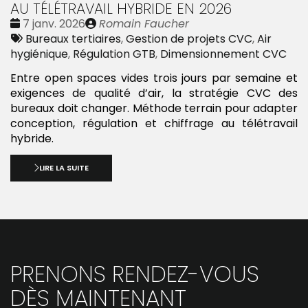
AU TÉLÉTRAVAIL HYBRIDE EN 2026
Date
Publié
7 janv. 2026
Romain Faucher
:
Tags
par
Bureaux tertiaires
,
Gestion de projets CVC
,
Air
:
hygiénique
,
Régulation GTB
,
Dimensionnement CVC
Entre open spaces vides trois jours par semaine et
exigences de qualité d’air, la stratégie CVC des
bureaux doit changer. Méthode terrain pour adapter
conception, régulation et chiffrage au télétravail
hybride.
LIRE LA SUITE
PRENONS RENDEZ-VOUS
DÈS MAINTENANT