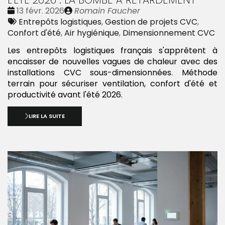
Date
Publié
13 févr. 2026
Romain Faucher
:
Tags
par
Entrepôts logistiques
,
Gestion de projets CVC
,
:
Confort d'été
,
Air hygiénique
,
Dimensionnement CVC
Les entrepôts logistiques français s'apprêtent à
encaisser de nouvelles vagues de chaleur avec des
installations CVC sous-dimensionnées. Méthode
terrain pour sécuriser ventilation, confort d'été et
productivité avant l'été 2026.
LIRE LA SUITE