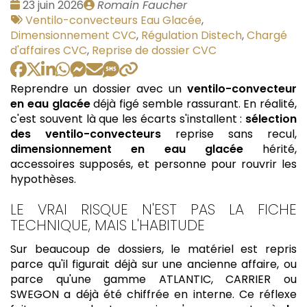
Date
Publié
23 juin 2026
Romain Faucher
:
Tags
par
Ventilo-convecteurs Eau Glacée
,
:
Dimensionnement CVC
,
Régulation Distech
,
Chargé
d'affaires CVC
,
Reprise de dossier CVC
Reprendre un dossier avec un
ventilo-convecteur
en eau glacée
déjà figé semble rassurant. En réalité,
c'est souvent là que les écarts s'installent :
sélection
des ventilo-convecteurs
reprise sans recul,
dimensionnement en eau glacée
hérité,
accessoires supposés, et personne pour rouvrir les
hypothèses.
LE VRAI RISQUE N'EST PAS LA FICHE
TECHNIQUE, MAIS L'HABITUDE
Sur beaucoup de dossiers, le matériel est repris
parce qu'il figurait déjà sur une ancienne affaire, ou
parce qu'une gamme ATLANTIC, CARRIER ou
SWEGON a déjà été chiffrée en interne. Ce réflexe