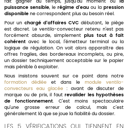
fait gagner du temps, jusqu'au moment où
la
puissance sensible
, le
régime d'eau
ou la
pression
disponible
ne correspondent plus au besoin réel.
Pour un
chargé d'affaires CVC
débutant, le piège
est discret. Le ventilo-convecteur retenu n'est pas
forcément absurde, simplement
plus tout à fait
cohérent
avec le local, l'émetteur terminal ou la
logique de régulation. On voit alors apparaître des
offres fragiles, des bordereaux incomplets, ou pire,
un dossier techniquement acceptable sur le papier
mais pénible à exploiter.
Nous insistons souvent sur ce point dans notre
formation dédiée
et dans le
module ventilo-
convecteurs eau glacée
: avant de discuter de
marque ou de prix, il faut
revalider les hypothèses
de fonctionnement
. C'est moins spectaculaire
qu'une grosse erreur de calcul, mais c'est
généralement là que se joue la fiabilité du dossier.
LES 5 VÉRIFICATIONS QUI TIENNENT EN