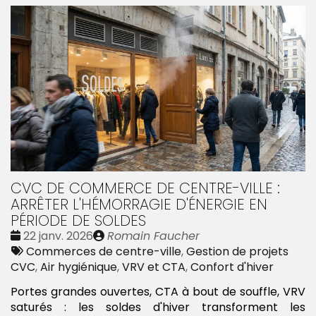
CVC DE COMMERCE DE CENTRE-VILLE :
ARRÊTER L'HÉMORRAGIE D'ÉNERGIE EN
PÉRIODE DE SOLDES
Date
Publié
22 janv. 2026
Romain Faucher
:
Tags
par
Commerces de centre-ville
,
Gestion de projets
:
CVC
,
Air hygiénique
,
VRV et CTA
,
Confort d'hiver
Portes grandes ouvertes, CTA à bout de souffle, VRV
saturés : les soldes d'hiver transforment les