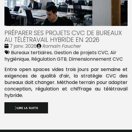
PRÉPARER SES PROJETS CVC DE BUREAUX
AU TÉLÉTRAVAIL HYBRIDE EN 2026
Date
Publié
7 janv. 2026
Romain Faucher
:
Tags
par
Bureaux tertiaires
,
Gestion de projets CVC
,
Air
:
hygiénique
,
Régulation GTB
,
Dimensionnement CVC
Entre open spaces vides trois jours par semaine et
exigences de qualité d’air, la stratégie CVC des
bureaux doit changer. Méthode terrain pour adapter
conception, régulation et chiffrage au télétravail
hybride.
LIRE LA SUITE